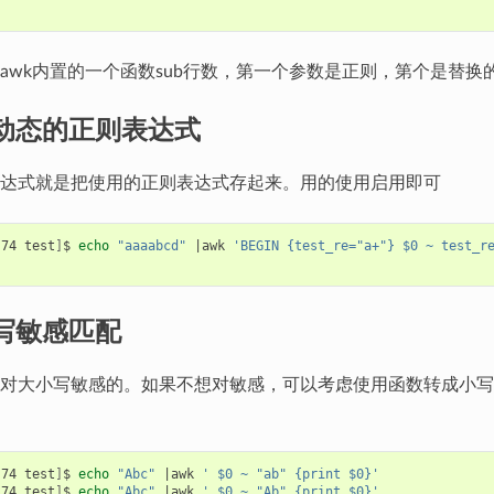
awk内置的一个函数sub行数，第一个参数是正则，第个是替换
使用动态的正则表达式
达式就是把使用的正则表达式存起来。用的使用启用即可
s74 test
]
$ 
echo
"aaaabcd"
|
awk 
'BEGIN {test_re="a+"} $0 ~ test_r
小写敏感匹配
对大小写敏感的。如果不想对敏感，可以考虑使用函数转成小写
s74 test
]
$ 
echo
"Abc"
|
awk 
' $0 ~ "ab" {print $0}'
s74 test
]
$ 
echo
"Abc"
|
awk 
' $0 ~ "Ab" {print $0}'