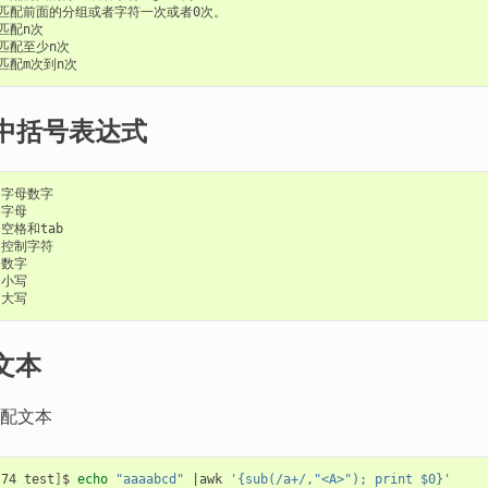
一些中括号表达式
配文本
配文本
s74 test
]
$ 
echo
"aaaabcd"
|
awk 
'{sub(/a+/,"<A>"); print $0}'