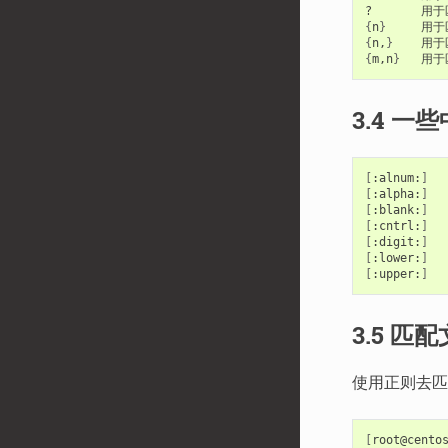
{
n
}
{
n,
}
{
m,n
}
3.4 
[
:alnum:
]
[
:alpha:
]
[
:blank:
]
[
:cntrl:
]
[
:digit:
]
[
:lower:
]
[
:upper:
]
3.5 匹
使用正则去匹
[
root@cento