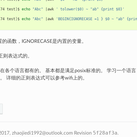
s74 test
]
$ 
echo
"Abc"
|
awk 
' tolower($0) ~ "ab" {print $0}'
s74 test
]
$ 
echo
"Abc"
|
awk 
'BEGIN{IGNORECASE =1 } $0 ~ "ab" {pri
是内置的函数，IGNORECASE是内置的变量。
于正则表达式的。
在各个语言都有的。 基本都是满足posix标准的。 学习一个语
。 详细的正则表达式可以参考wifi上的。
5f28af3a
2017, zhaojiedi1992@outlook.com
Revision
.