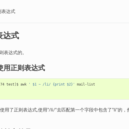
则表达式
表达式
正则表达式的。
如何使用正则表达式
s74 test
]
$ awk 
' $1 ~ /li/ {print $2}'
用了正则表达式,使用”/li/”去匹配第一个字段中包含了”li”