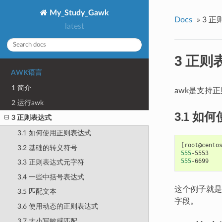
My_Study_Gawk
Docs
»
3 正
latest
3 正则
AWK语言
1 简介
awk是支持
2 运行awk
3.1 
3 正则表达式
3.1 如何使用正则表达式
[
root@cento
3.2 基础的转义符号
555
555
3.3 正则表达式元字符
3.4 一些中括号表达式
这个例子就是使
3.5 匹配文本
字段。
3.6 使用动态的正则表达式
3.7 大小写敏感匹配