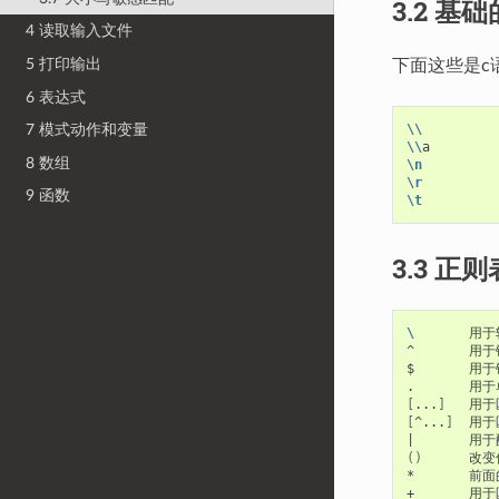
3.2 基
4 读取输入文件
5 打印输出
下面这些是c语
6 表达式
\\
        
7 模式动作和变量
\\
8 数组
\n
\r
9 函数
\t
3.3 正
\ 
      用于
^       用
$       用
[
...
]
[
^...
]
|
()
      
*       
+       