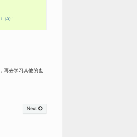
nt $0}'
言，再去学习其他的也
Next