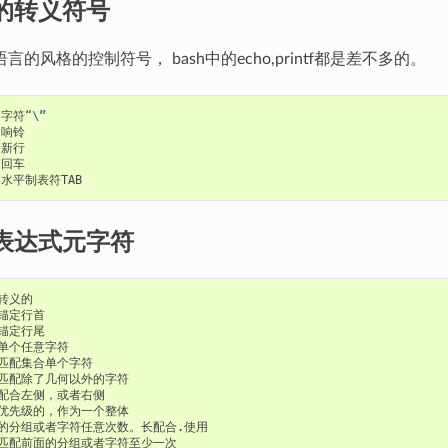
础的转义符号
言的风格的控制符号， bash中的echo,printf都是差不多的。
  字符“
\”
则表达式元字符
转义的

于锚定行首

于锚定行尾

改变优先级的，作为一个整体

前面的分组或者字符任意次数。长配合.使用

用于匹配前面的分组或者字符至少一次
